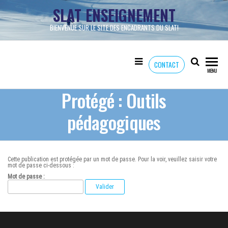
Skip
SLAT ENSEIGNEMENT
to
the
content
BIENVENUE SUR LE SITE DES ENCADRANTS DU SLAT!
CONTACT
MENU
Protégé : Outils
pédagogiques
Cette publication est protégée par un mot de passe. Pour la voir, veuillez saisir votre
mot de passe ci-dessous :
Mot de passe :