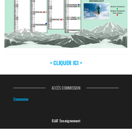
> CLIQUER ICI <
ACCÈS COMMISSION
Connexion
SLAT Enseignement