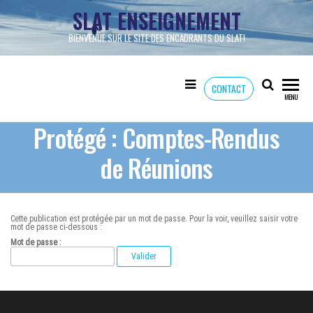
Skip
SLAT ENSEIGNEMENT
to
the
content
BIENVENUE SUR LE SITE DES ENCADRANTS DU SLAT!
CONTACT
MENU
Protégé : Comptes-Rendus
de Réunions
Cette publication est protégée par un mot de passe. Pour la voir, veuillez saisir votre
mot de passe ci-dessous :
Mot de passe :